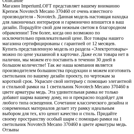
Описание
Магазин ImperiumLOFT представляет вашему вниманию
Крепеж Novotech Mecano 370460 от очень известного
производителя - Novotech. Данная модель настоящая находка
для лаконичных интерьеров и гармонично впишется в ваш
дизайн. Порадуйте свой дом нежным светом в благородном
обрамлении! Тем более, когда оно возможно по
исключительно привлекательной цене. Все товары нашего
магазина сертифицированы с гарантией от 12 месяцев.
Купить представленную модель из раздела «Электротовары»
можно по цене указанной в карточке. Даже если товара нет в
наличии, мы можем его поставить в течении 30 дней в
большом количестве! Так же наша компания является
производителем большинства продукции и можем изготовить
светильник по вашему дизайн проекту, по чертежам за
короткий срок. Украсьте свой интерьер с помощью элегантной
и стильной рамки на 1 светильник Novotech Mecano 370460 в
цвете арматуры медь. Эта удивительная рамка не только
добавит шарма вашему дому, но и прекрасно подойдет для
любого типа освещения. Сочетание классического дизайна и
современных материалов делает эту рамку идеальным
выбором для тех, кто ценит качество и стиль. Придайте
своему пространству особый шарм с помощью рамки на 1
светильник Novotech Mecano 370460 в цвете арматуры медь.
Отзывы