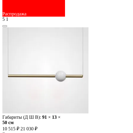
Распродажа
5
1
Габариты (Д Ш В):
91
×
13
×
50 cм
10 515 ₽
21 030 ₽