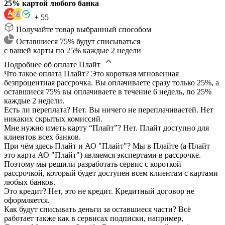
25% картой любого банка
+ 55
Получайте товар выбранный способом
Оставшиеся 75% будут списываться
с вашей карты по 25% каждые 2 недели
Подробнее об оплате Плайт
Что такое оплата Плайт?
Это короткая мгновенная
безпроцентная рассрочка. Вы оплачиваете сразу только 25%, а
оставшиеся 75% вы оплачиваете в течение 6 недель, по 25%
каждые 2 недели.
Есть ли переплата?
Нет. Вы ничего не переплачиваетей. Нет
никаких скрытых комиссий.
Мне нужно иметь карту “Плайт”?
Нет. Плайт доступно для
клиентов всех банков.
При чём здесь Плайт и АО "Плайт"?
Мы в Плайте (а Плайт
это карта АО "Плайт") являемся экспертами в рассрочке.
Поэтому мы решили разработать сервис с короткой
рассрочкой, который будет доступен всем клиентам с картами
любых банков.
Это кредит?
Нет, это не кредит. Кредитный договор не
оформляется.
Как будут списывать деньги за оставшиеся части?
Всё
работает также как в сервисах подписки, например,