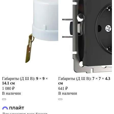
Габариты (Д Ш В):
9
×
9
×
Габариты (Д Ш В):
7
×
7
×
4.3
14.1 cм
cм
1 080 ₽
641 ₽
В наличии
В наличии