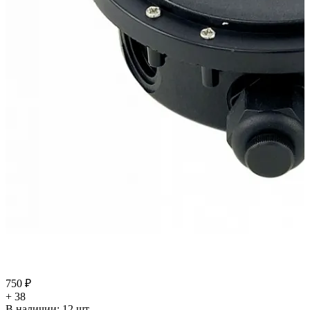
750 ₽
+ 38
В наличии:
12
шт.