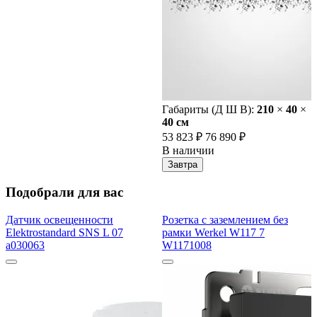
Габариты (Д Ш В):
210
×
40
×
40 cм
53 823 ₽
76 890 ₽
В наличии
Завтра
Подобрали для вас
Датчик освещенности
Розетка с заземлением без
Elektrostandard SNS L 07
рамки Werkel W117 7
a030063
W1171008