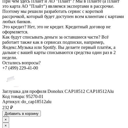
При чём здесь Плайт и АО "Плайт"?
Мы в Плайте (а Плайт
это карта АО "Плайт") являемся экспертами в рассрочке.
Поэтому мы решили разработать сервис с короткой
рассрочкой, который будет доступен всем клиентам с картами
любых банков.
Это кредит?
Нет, это не кредит. Кредитный договор не
оформляется.
Как будут списывать деньги за оставшиеся части?
Всё
работает также как в сервисах подписки, например,
Яндекс.Музыка или Spotify. Вы делаете первый платёж, а
дальше с вашей карты списываются средства один раз в 2
недели.
Остались вопросы?
+7 (499) 229-41-00
Заглушка для профиля Donolux CAP18512 CAP18512Alu
Код товара:
95270-01
Артикул:
do_cap18512alu
232 ₽
Добавить в корзину
×
×