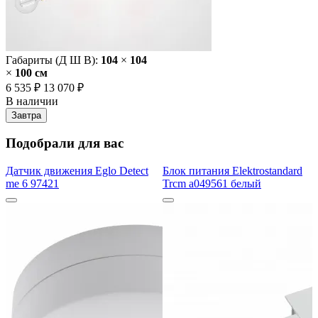
Габариты (Д Ш В):
104
×
104
×
100 cм
6 535 ₽
13 070 ₽
В наличии
Завтра
Подобрали для вас
Датчик движения Eglo Detect
Блок питания Elektrostandard
me 6 97421
Trcm a049561 белый