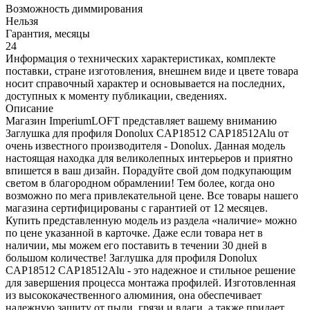
Возможность диммирования
Нельзя
Гарантия, месяцы
24
Информация о технических характеристиках, комплекте
поставки, стране изготовления, внешнем виде и цвете товара
носит справочный характер и основывается на последних,
доступных к моменту публикации, сведениях.
Описание
Магазин ImperiumLOFT представляет вашему вниманию
Заглушка для профиля Donolux CAP18512 CAP18512Alu от
очень известного производителя - Donolux. Данная модель
настоящая находка для великолепных интерьеров и приятно
впишется в ваш дизайн. Порадуйте свой дом подкупающим
светом в благородном обрамлении! Тем более, когда оно
возможно по мега привлекательной цене. Все товары нашего
магазина сертифицированы с гарантией от 12 месяцев.
Купить представленную модель из раздела «наличие» можно
по цене указанной в карточке. Даже если товара нет в
наличии, мы можем его поставить в течении 30 дней в
большом количестве! Заглушка для профиля Donolux
CAP18512 CAP18512Alu - это надежное и стильное решение
для завершения процесса монтажа профилей. Изготовленная
из высококачественного алюминия, она обеспечивает
надежную защиту от пыли, грязи и влаги, а также придает