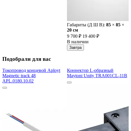
Габариты (Д Ш В):
85
×
85
×
20 cм
9 700 ₽
19 400 ₽
В наличии
Завтра
Подобрали для вас
Токопровод концевой Aployt
Коннектор L-образный
Magnetic track 48
Maytoni Unity TRA001CL-11B
APL.0180.10.02