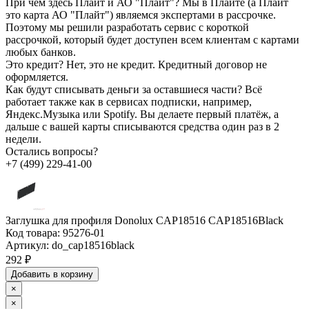
При чём здесь Плайт и АО "Плайт"?
Мы в Плайте (а Плайт
это карта АО "Плайт") являемся экспертами в рассрочке.
Поэтому мы решили разработать сервис с короткой
рассрочкой, который будет доступен всем клиентам с картами
любых банков.
Это кредит?
Нет, это не кредит. Кредитный договор не
оформляется.
Как будут списывать деньги за оставшиеся части?
Всё
работает также как в сервисах подписки, например,
Яндекс.Музыка или Spotify. Вы делаете первый платёж, а
дальше с вашей карты списываются средства один раз в 2
недели.
Остались вопросы?
+7 (499) 229-41-00
Заглушка для профиля Donolux CAP18516 CAP18516Black
Код товара:
95276-01
Артикул:
do_cap18516black
292 ₽
Добавить в корзину
×
×