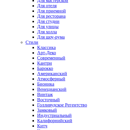
Для мастерской
Для отеля
Для приемной
Для ресторана
Для студии
Для улицы
Для холла
Для шоу-рума
Стили
Классика
Арт-Деко
Современный
Кантри
Барокко
Американский
Атмосферный
Бионика
Венецианский
Винтаж
Восточный
Голливудское Регентство
Замковый
Индустриальный
Калифорнийский
Китч