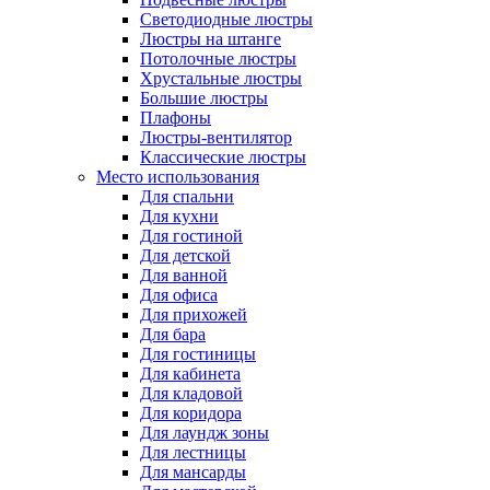
Светодиодные люстры
Люстры на штанге
Потолочные люстры
Хрустальные люстры
Большие люстры
Плафоны
Люстры-вентилятор
Классические люстры
Место использования
Для спальни
Для кухни
Для гостиной
Для детской
Для ванной
Для офиса
Для прихожей
Для бара
Для гостиницы
Для кабинета
Для кладовой
Для коридора
Для лаундж зоны
Для лестницы
Для мансарды