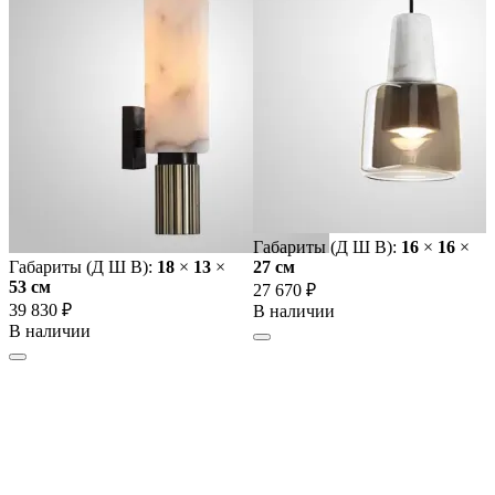
Габариты (Д Ш В):
16
×
16
×
Габариты (Д Ш В):
18
×
13
×
27 cм
53 cм
27 670 ₽
39 830 ₽
В наличии
В наличии