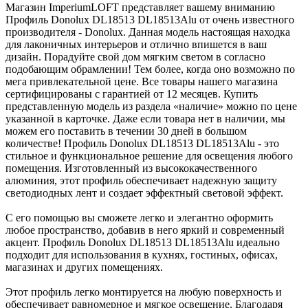
Магазин ImperiumLOFT представляет вашему вниманию
Профиль Donolux DL18513 DL18513Alu от очень известного
производителя - Donolux. Данная модель настоящая находка
для лаконичных интерьеров и отлично впишется в ваш
дизайн. Порадуйте свой дом мягким светом в согласно
подобающим обрамлении! Тем более, когда оно возможно по
мега привлекательной цене. Все товары нашего магазина
сертифицированы с гарантией от 12 месяцев. Купить
представленную модель из раздела «наличие» можно по цене
указанной в карточке. Даже если товара нет в наличии, мы
можем его поставить в течении 30 дней в большом
количестве! Профиль Donolux DL18513 DL18513Alu - это
стильное и функциональное решение для освещения любого
помещения. Изготовленный из высококачественного
алюминия, этот профиль обеспечивает надежную защиту
светодиодных лент и создает эффектный световой эффект.
С его помощью вы сможете легко и элегантно оформить
любое пространство, добавив в него яркий и современный
акцент. Профиль Donolux DL18513 DL18513Alu идеально
подходит для использования в кухнях, гостиных, офисах,
магазинах и других помещениях.
Этот профиль легко монтируется на любую поверхность и
обеспечивает равномерное и мягкое освещение. Благодаря