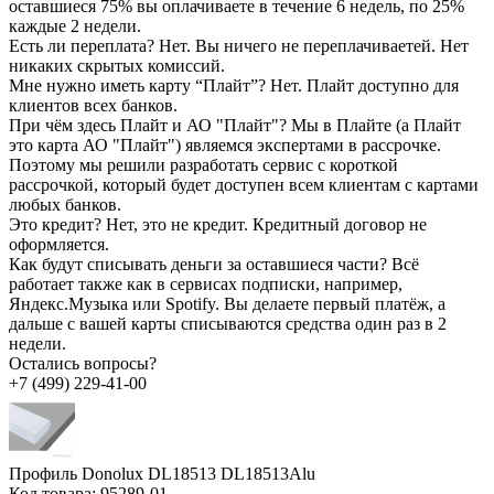
оставшиеся 75% вы оплачиваете в течение 6 недель, по 25%
каждые 2 недели.
Есть ли переплата?
Нет. Вы ничего не переплачиваетей. Нет
никаких скрытых комиссий.
Мне нужно иметь карту “Плайт”?
Нет. Плайт доступно для
клиентов всех банков.
При чём здесь Плайт и АО "Плайт"?
Мы в Плайте (а Плайт
это карта АО "Плайт") являемся экспертами в рассрочке.
Поэтому мы решили разработать сервис с короткой
рассрочкой, который будет доступен всем клиентам с картами
любых банков.
Это кредит?
Нет, это не кредит. Кредитный договор не
оформляется.
Как будут списывать деньги за оставшиеся части?
Всё
работает также как в сервисах подписки, например,
Яндекс.Музыка или Spotify. Вы делаете первый платёж, а
дальше с вашей карты списываются средства один раз в 2
недели.
Остались вопросы?
+7 (499) 229-41-00
Профиль Donolux DL18513 DL18513Alu
Код товара:
95289-01