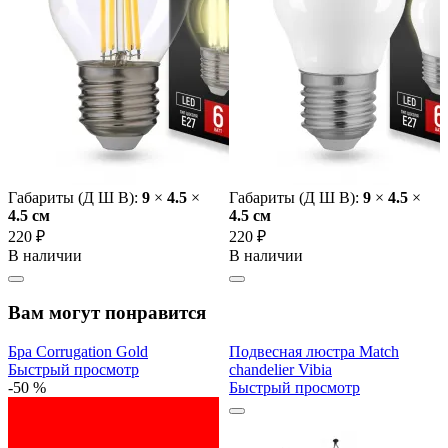
Габариты (Д Ш В):
9
×
4.5
×
Габариты (Д Ш В):
9
×
4.5
×
4.5 cм
4.5 cм
220 ₽
220 ₽
В наличии
В наличии
Вам могут понравится
Бра Corrugation Gold
Подвесная люстра Match
Быстрый просмотр
chandelier Vibia
-50 %
Быстрый просмотр