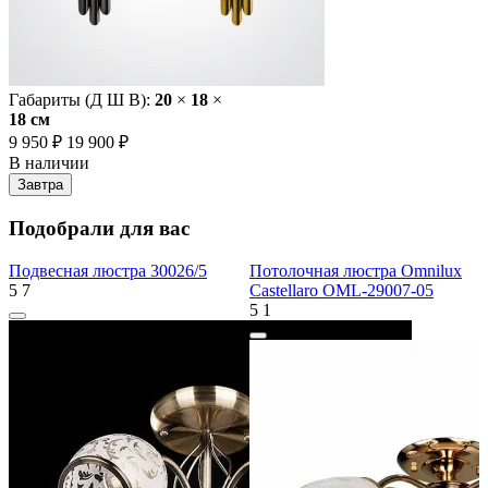
Габариты (Д Ш В):
20
×
18
×
18 cм
9 950 ₽
19 900 ₽
В наличии
Завтра
Подобрали для вас
Подвесная люстра 30026/5
Потолочная люстра Omnilux
5
7
Castellaro OML-29007-05
5
1