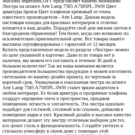
Магазин ImperiumLOFT представляет вашему вниманию
Люстра на штанге Arte Lamp 7585 A7585PL-3WH Цвет
арматуры бронза Цвет плафонов кремовый от очень
известного производителя - Arte Lamp. Данная модель
настоящая находка для красивых интерьеров и отлично
впишется в ваш дизайн. Порадуйте свой дом мягким светом в
благородном обрамлении! Тем более, когда оно возможно по
исключительно привлекательной цене. Все товары нашего
магазина сертифицированы с гарантией от 12 месяцев.
Купить представленную модель из раздела «Люстры» можно
по цене указанной в карточке. Даже если товара нет в
наличии, мы можем его поставить в течении 30 дней в
большом количестве! Так же наша компания является
производителем большинства продукции и можем изготовить
светильник по вашему дизайн проекту, по чертежам за
короткий срок. Уникальная и изысканная люстра на штанге
Arte Lamp 7585 A7585PL-3WH станет ярким акцентом в
любом интерьере. Ее белая арматура и прозрачные плафоны
создадут ощущение света и пространства, придавая
помещению легкость и элегантность. Эта люстра идеально
подойдет для гостиной, столовой или спальни, добавляя в
помещение шарм и уют. Красивый дизайн и высокое качество
материалов делают эту люстру отличным выбором для тех,
кто ценит стиль и функциональность. Создайте уютную и
стильную атмосферу в своем доме с помощью этой