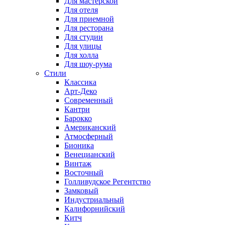
Для мастерской
Для отеля
Для приемной
Для ресторана
Для студии
Для улицы
Для холла
Для шоу-рума
Стили
Классика
Арт-Деко
Современный
Кантри
Барокко
Американский
Атмосферный
Бионика
Венецианский
Винтаж
Восточный
Голливудское Регентство
Замковый
Индустриальный
Калифорнийский
Китч