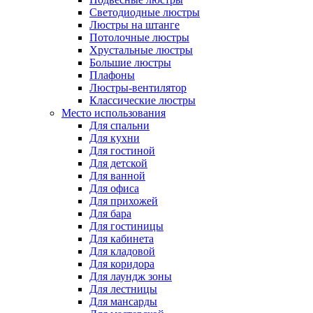
Светодиодные люстры
Люстры на штанге
Потолочные люстры
Хрустальные люстры
Большие люстры
Плафоны
Люстры-вентилятор
Классические люстры
Место использования
Для спальни
Для кухни
Для гостиной
Для детской
Для ванной
Для офиса
Для прихожей
Для бара
Для гостиницы
Для кабинета
Для кладовой
Для коридора
Для лаундж зоны
Для лестницы
Для мансарды