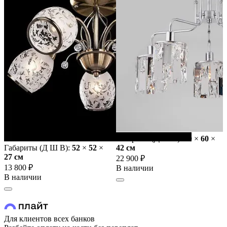
Габариты (Д Ш В):
60
×
60
×
Габариты (Д Ш В):
52
×
52
×
42 cм
27 cм
22 900 ₽
13 800 ₽
В наличии
В наличии
Для клиентов всех банков