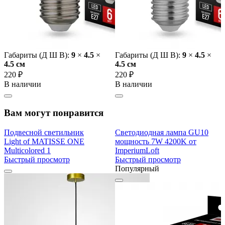
Габариты (Д Ш В):
9
×
4.5
×
Габариты (Д Ш В):
9
×
4.5
×
4.5 cм
4.5 cм
220 ₽
220 ₽
В наличии
В наличии
Вам могут понравится
Подвесной светильник
Светодиодная лампа GU10
Light of MATISSE ONE
мощность 7W 4200K от
Multicolored 1
ImperiumLoft
Быстрый просмотр
Быстрый просмотр
Популярный