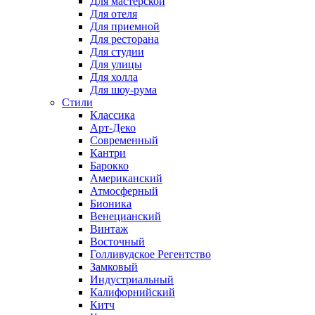
Для мастерской
Для отеля
Для приемной
Для ресторана
Для студии
Для улицы
Для холла
Для шоу-рума
Стили
Классика
Арт-Деко
Современный
Кантри
Барокко
Американский
Атмосферный
Бионика
Венецианский
Винтаж
Восточный
Голливудское Регентство
Замковый
Индустриальный
Калифорнийский
Китч