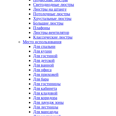
Светодиодные люстры
Люстры на штанге
Потолочные люстры
Хрустальные люстры
Большие люстры
Плафоны
Люстры-вентилятор
Классические люстры
Место использования
Для спальни
Для кухни
Для гостиной
Для детской
Для ванной
Для офиса
Для прихожей
Для бара
Для гостиницы
Для кабинета
Для кладовой
Для коридора
Для лаундж зоны
Для лестницы
Для мансарды