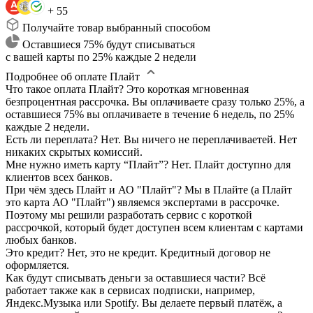
+ 55
Получайте товар выбранный способом
Оставшиеся 75% будут списываться
с вашей карты по 25% каждые 2 недели
Подробнее об оплате Плайт
Что такое оплата Плайт?
Это короткая мгновенная
безпроцентная рассрочка. Вы оплачиваете сразу только 25%, а
оставшиеся 75% вы оплачиваете в течение 6 недель, по 25%
каждые 2 недели.
Есть ли переплата?
Нет. Вы ничего не переплачиваетей. Нет
никаких скрытых комиссий.
Мне нужно иметь карту “Плайт”?
Нет. Плайт доступно для
клиентов всех банков.
При чём здесь Плайт и АО "Плайт"?
Мы в Плайте (а Плайт
это карта АО "Плайт") являемся экспертами в рассрочке.
Поэтому мы решили разработать сервис с короткой
рассрочкой, который будет доступен всем клиентам с картами
любых банков.
Это кредит?
Нет, это не кредит. Кредитный договор не
оформляется.
Как будут списывать деньги за оставшиеся части?
Всё
работает также как в сервисах подписки, например,
Яндекс.Музыка или Spotify. Вы делаете первый платёж, а