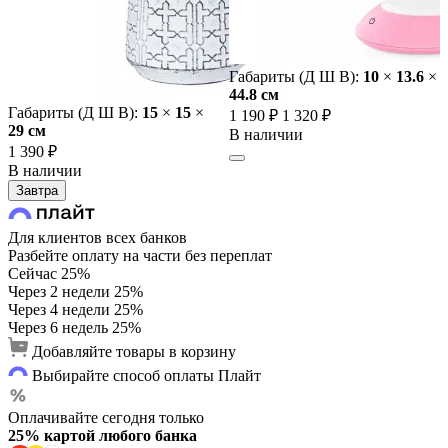
Габариты (Д Ш В):
10
×
13.6
×
44.8 cм
Габариты (Д Ш В):
15
×
15
×
1 190 ₽
1 320 ₽
29 cм
В наличии
1 390 ₽
В наличии
Завтра
Для клиентов всех банков
Разбейте оплату на части без переплат
Сейчас
25%
Через 2 недели
25%
Через 4 недели
25%
Через 6 недель
25%
Добавляйте товары в корзину
Выбирайте способ оплаты Плайт
Оплачивайте сегодня только
25% картой любого банка