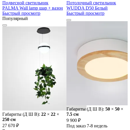
Подвесной светильник
Потолочный светильник
PALMA Wall lamp шар + вазон
WUDDA D50 Белый
Быстрый просмотр
Быстрый просмотр
Популярный
Габариты (Д Ш В):
50
×
50
×
Габариты (Д Ш В):
22
×
22
×
7.5 cм
250 cм
9 900 ₽
27 670 ₽
Под заказ 7-8 недель