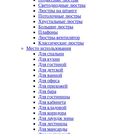
Светодиодные люстры
Люстры на штанге
Потолочные люстры
Хрустальные люстры
Большие люстры
Плафоны
Люстры-вентилятор
Классические люстры
Место использования
Для спальни
Для кухни
Для гостиной
Для детской
Для ванной
Для офиса
Для прихожей
Для бара
Для гостиницы
Для кабинета
Для кладовой
Для коридора
Для лаундж зоны
Для лестницы
Для мансарды