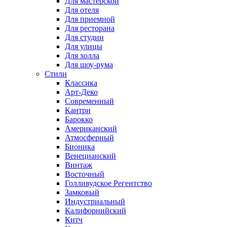
Для мастерской
Для отеля
Для приемной
Для ресторана
Для студии
Для улицы
Для холла
Для шоу-рума
Стили
Классика
Арт-Деко
Современный
Кантри
Барокко
Американский
Атмосферный
Бионика
Венецианский
Винтаж
Восточный
Голливудское Регентство
Замковый
Индустриальный
Калифорнийский
Китч