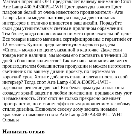
Магазин ImperiumLOFT представляет вашему вниманию Спот
Arte Lamp 430 A4300PL-1WH Цвет арматуры золото Цвет
плафонов белый от очень известного производителя - Arte
Lamp. Данная модель настоящая находка для стильных
интерьеров и отлично впишется в ваш дизайн. Порадуйте
свой дом утешительным светом в приличном обрамлении!
Тем более, когда оно возможно по мега привлекательной цене.
Все товары нашего магазина сертифицированы с гарантией от
12 месяцев. Купить представленную модель из раздела
«Споты» можно по цене указанной в карточке. Даже если
товара нет в наличии, мы можем его поставить в течении 30
дней в большом количестве! Так же наша компания является
производителем большинства продукции и можем изготовить
светильник по вашему дизайн проекту, по чертежам за
короткий срок. Хотите добавить стиль и элегантность в свой
интерьер? Тогда спот Arte Lamp 430 A4300PL-1WH -
идеальное решение для вас! Его белая арматура и плафоны
создадут яркий акцент в любом помещении, придавая ему уют
и изысканность. Этот спот не только прекрасно освещает
пространство, но и станет эффектным дополнением к любому
стилю дизайна. Позвольте своему дому засиять новыми
красками с помощью спота Arte Lamp 430 A4300PL-1WH!
Отзывы
Написать отзыв