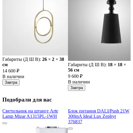
Габариты (Д Ш В):
26
×
2
×
38
cм
Габариты (Д Ш В):
18
×
18
×
56 cм
14 600 ₽
9 600 ₽
В наличии
В наличии
Завтра
Завтра
Подобрали для вас
Светильник на штанге Arte
Блок питания DALI/Push 21W
Lamp Mizar A1315PL-1WH
300mA Ideal Lux Zephyr
376837