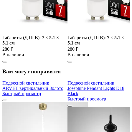
Габариты (Д Ш В):
7
×
5.1
×
Габариты (Д Ш В):
7
×
5.1
×
5.1 cм
5.1 cм
280 ₽
280 ₽
В наличии
В наличии
Вам могут понравится
Подвесной светильник
Подвесной светильник
ARVET вертикальный Золото
Josephine Pendant Lights D18
Быстрый просмотр
Black
Быстрый просмотр