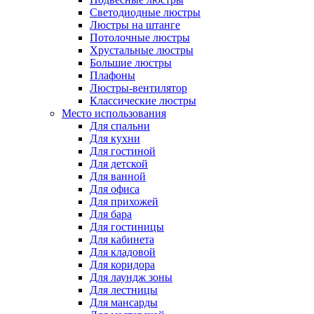
Светодиодные люстры
Люстры на штанге
Потолочные люстры
Хрустальные люстры
Большие люстры
Плафоны
Люстры-вентилятор
Классические люстры
Место использования
Для спальни
Для кухни
Для гостиной
Для детской
Для ванной
Для офиса
Для прихожей
Для бара
Для гостиницы
Для кабинета
Для кладовой
Для коридора
Для лаундж зоны
Для лестницы
Для мансарды