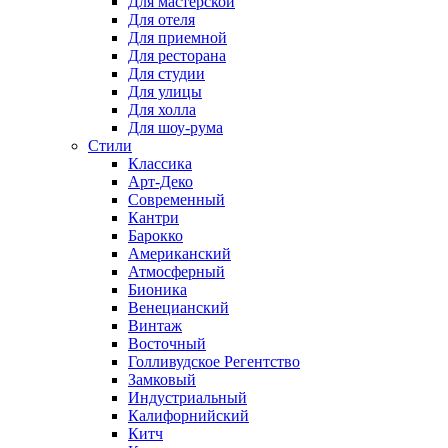
Для мастерской
Для отеля
Для приемной
Для ресторана
Для студии
Для улицы
Для холла
Для шоу-рума
Стили
Классика
Арт-Деко
Современный
Кантри
Барокко
Американский
Атмосферный
Бионика
Венецианский
Винтаж
Восточный
Голливудское Регентство
Замковый
Индустриальный
Калифорнийский
Китч