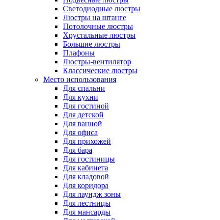
Светодиодные люстры
Люстры на штанге
Потолочные люстры
Хрустальные люстры
Большие люстры
Плафоны
Люстры-вентилятор
Классические люстры
Место использования
Для спальни
Для кухни
Для гостиной
Для детской
Для ванной
Для офиса
Для прихожей
Для бара
Для гостиницы
Для кабинета
Для кладовой
Для коридора
Для лаундж зоны
Для лестницы
Для мансарды