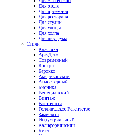
Для мастерской
Для отеля
Для приемной
Для ресторана
Для студии
Для улицы
Для холла
Для шоу-рума
Стили
Классика
Арт-Деко
Современный
Кантри
Барокко
Американский
Атмосферный
Бионика
Венецианский
Винтаж
Восточный
Голливудское Регентство
Замковый
Индустриальный
Калифорнийский
Китч