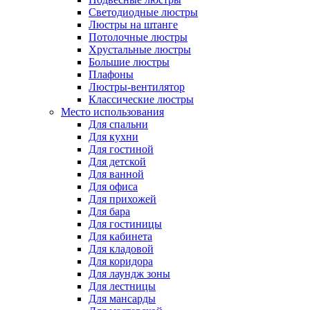
Светодиодные люстры
Люстры на штанге
Потолочные люстры
Хрустальные люстры
Большие люстры
Плафоны
Люстры-вентилятор
Классические люстры
Место использования
Для спальни
Для кухни
Для гостиной
Для детской
Для ванной
Для офиса
Для прихожей
Для бара
Для гостиницы
Для кабинета
Для кладовой
Для коридора
Для лаундж зоны
Для лестницы
Для мансарды