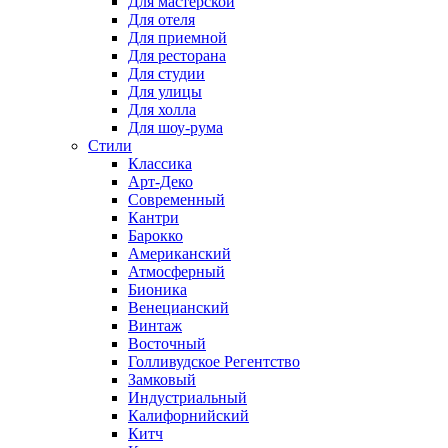
Для мастерской
Для отеля
Для приемной
Для ресторана
Для студии
Для улицы
Для холла
Для шоу-рума
Стили
Классика
Арт-Деко
Современный
Кантри
Барокко
Американский
Атмосферный
Бионика
Венецианский
Винтаж
Восточный
Голливудское Регентство
Замковый
Индустриальный
Калифорнийский
Китч