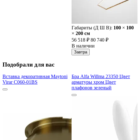
Габариты (Д Ш В):
100
×
100
×
200 cм
56 518 ₽
80 740 ₽
В наличии
Завтра
Подобрали для вас
Вставка декоративная Maytoni
Бра Alfa Willma 23350 Цвет
Virar C060-01BS
арматуры хром Цвет
плафонов зеленый