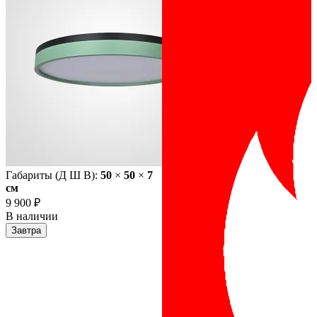
Габариты (Д Ш В):
50
×
50
×
7
cм
9 900 ₽
В наличии
Завтра