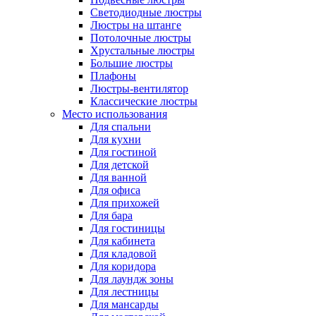
Светодиодные люстры
Люстры на штанге
Потолочные люстры
Хрустальные люстры
Большие люстры
Плафоны
Люстры-вентилятор
Классические люстры
Место использования
Для спальни
Для кухни
Для гостиной
Для детской
Для ванной
Для офиса
Для прихожей
Для бара
Для гостиницы
Для кабинета
Для кладовой
Для коридора
Для лаундж зоны
Для лестницы
Для мансарды