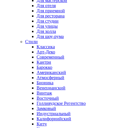
Для мастерской
Для отеля
Для приемной
Для ресторана
Для студии
Для улицы
Для холла
Для шоу-рума
Стили
Классика
Арт-Деко
Современный
Кантри
Барокко
Американский
Атмосферный
Бионика
Венецианский
Винтаж
Восточный
Голливудское Регентство
Замковый
Индустриальный
Калифорнийский
Китч