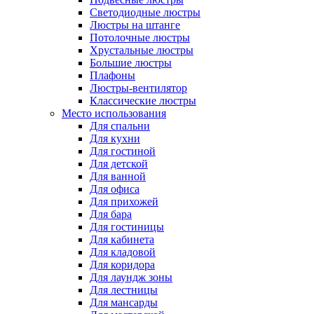
Светодиодные люстры
Люстры на штанге
Потолочные люстры
Хрустальные люстры
Большие люстры
Плафоны
Люстры-вентилятор
Классические люстры
Место использования
Для спальни
Для кухни
Для гостиной
Для детской
Для ванной
Для офиса
Для прихожей
Для бара
Для гостиницы
Для кабинета
Для кладовой
Для коридора
Для лаундж зоны
Для лестницы
Для мансарды