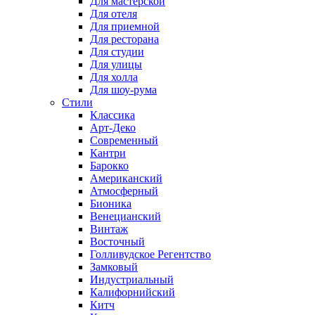
Для мастерской
Для отеля
Для приемной
Для ресторана
Для студии
Для улицы
Для холла
Для шоу-рума
Стили
Классика
Арт-Деко
Современный
Кантри
Барокко
Американский
Атмосферный
Бионика
Венецианский
Винтаж
Восточный
Голливудское Регентство
Замковый
Индустриальный
Калифорнийский
Китч