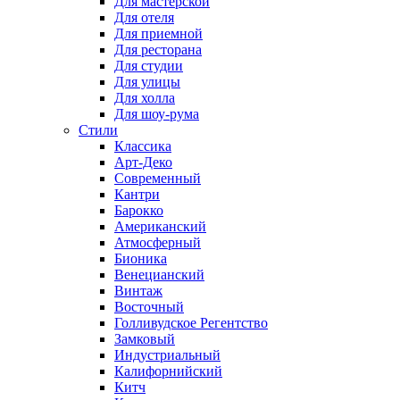
Для мастерской
Для отеля
Для приемной
Для ресторана
Для студии
Для улицы
Для холла
Для шоу-рума
Стили
Классика
Арт-Деко
Современный
Кантри
Барокко
Американский
Атмосферный
Бионика
Венецианский
Винтаж
Восточный
Голливудское Регентство
Замковый
Индустриальный
Калифорнийский
Китч