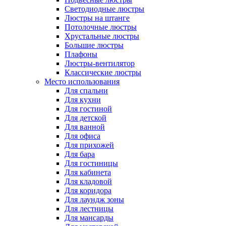
Светодиодные люстры
Люстры на штанге
Потолочные люстры
Хрустальные люстры
Большие люстры
Плафоны
Люстры-вентилятор
Классические люстры
Место использования
Для спальни
Для кухни
Для гостиной
Для детской
Для ванной
Для офиса
Для прихожей
Для бара
Для гостиницы
Для кабинета
Для кладовой
Для коридора
Для лаундж зоны
Для лестницы
Для мансарды