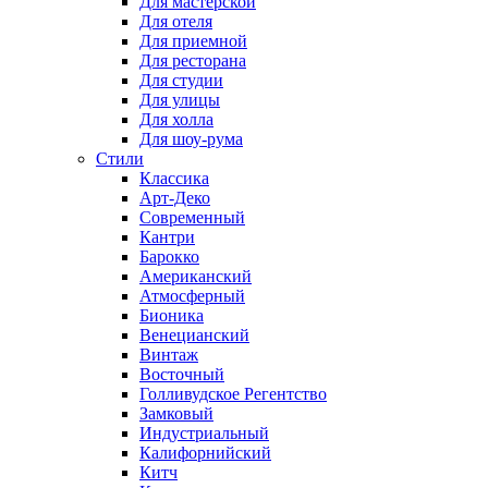
Для мастерской
Для отеля
Для приемной
Для ресторана
Для студии
Для улицы
Для холла
Для шоу-рума
Стили
Классика
Арт-Деко
Современный
Кантри
Барокко
Американский
Атмосферный
Бионика
Венецианский
Винтаж
Восточный
Голливудское Регентство
Замковый
Индустриальный
Калифорнийский
Китч