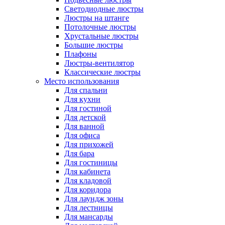
Светодиодные люстры
Люстры на штанге
Потолочные люстры
Хрустальные люстры
Большие люстры
Плафоны
Люстры-вентилятор
Классические люстры
Место использования
Для спальни
Для кухни
Для гостиной
Для детской
Для ванной
Для офиса
Для прихожей
Для бара
Для гостиницы
Для кабинета
Для кладовой
Для коридора
Для лаундж зоны
Для лестницы
Для мансарды