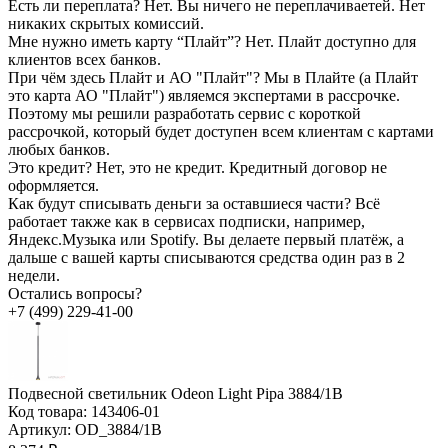
Есть ли переплата?
Нет. Вы ничего не переплачиваетей. Нет
никаких скрытых комиссий.
Мне нужно иметь карту “Плайт”?
Нет. Плайт доступно для
клиентов всех банков.
При чём здесь Плайт и АО "Плайт"?
Мы в Плайте (а Плайт
это карта АО "Плайт") являемся экспертами в рассрочке.
Поэтому мы решили разработать сервис с короткой
рассрочкой, который будет доступен всем клиентам с картами
любых банков.
Это кредит?
Нет, это не кредит. Кредитный договор не
оформляется.
Как будут списывать деньги за оставшиеся части?
Всё
работает также как в сервисах подписки, например,
Яндекс.Музыка или Spotify. Вы делаете первый платёж, а
дальше с вашей карты списываются средства один раз в 2
недели.
Остались вопросы?
+7 (499) 229-41-00
Подвесной светильник Odeon Light Pipa 3884/1B
Код товара:
143406-01
Артикул:
OD_3884/1B