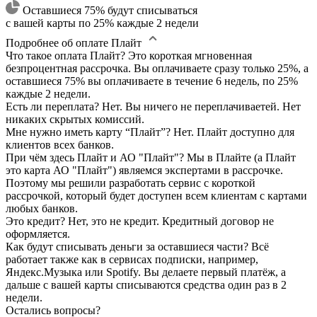
Оставшиеся 75% будут списываться
с вашей карты по 25% каждые 2 недели
Подробнее об оплате Плайт
Что такое оплата Плайт?
Это короткая мгновенная
безпроцентная рассрочка. Вы оплачиваете сразу только 25%, а
оставшиеся 75% вы оплачиваете в течение 6 недель, по 25%
каждые 2 недели.
Есть ли переплата?
Нет. Вы ничего не переплачиваетей. Нет
никаких скрытых комиссий.
Мне нужно иметь карту “Плайт”?
Нет. Плайт доступно для
клиентов всех банков.
При чём здесь Плайт и АО "Плайт"?
Мы в Плайте (а Плайт
это карта АО "Плайт") являемся экспертами в рассрочке.
Поэтому мы решили разработать сервис с короткой
рассрочкой, который будет доступен всем клиентам с картами
любых банков.
Это кредит?
Нет, это не кредит. Кредитный договор не
оформляется.
Как будут списывать деньги за оставшиеся части?
Всё
работает также как в сервисах подписки, например,
Яндекс.Музыка или Spotify. Вы делаете первый платёж, а
дальше с вашей карты списываются средства один раз в 2
недели.
Остались вопросы?