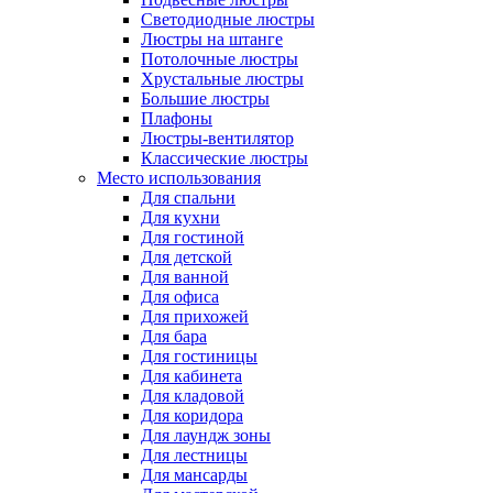
Светодиодные люстры
Люстры на штанге
Потолочные люстры
Хрустальные люстры
Большие люстры
Плафоны
Люстры-вентилятор
Классические люстры
Место использования
Для спальни
Для кухни
Для гостиной
Для детской
Для ванной
Для офиса
Для прихожей
Для бара
Для гостиницы
Для кабинета
Для кладовой
Для коридора
Для лаундж зоны
Для лестницы
Для мансарды