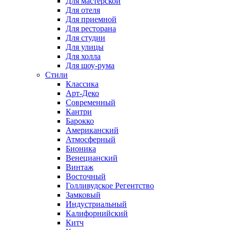
Для мастерской
Для отеля
Для приемной
Для ресторана
Для студии
Для улицы
Для холла
Для шоу-рума
Стили
Классика
Арт-Деко
Современный
Кантри
Барокко
Американский
Атмосферный
Бионика
Венецианский
Винтаж
Восточный
Голливудское Регентство
Замковый
Индустриальный
Калифорнийский
Китч