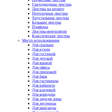
Светодиодные люстры
Люстры на штанге
Потолочные люстры
Хрустальные люстры
Большие люстры
Плафоны
Люстры-вентилятор
Классические люстры
Место использования
Для спальни
Для кухни
Для гостиной
Для детской
Для ванной
Для офиса
Для прихожей
Для бара
Для гостиницы
Для кабинета
Для кладовой
Для коридора
Для лаундж зоны
Для лестницы
Для мансарды