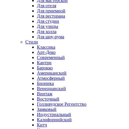
Для мастерской
Для отеля
Для приемной
Для ресторана
Для студии
Для улицы
Для холла
Для шоу-рума
Стили
Классика
Арт-Деко
Современный
Кантри
Барокко
Американский
Атмосферный
Бионика
Венецианский
Винтаж
Восточный
Голливудское Регентство
Замковый
Индустриальный
Калифорнийский
Китч