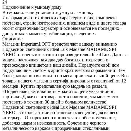
24
Подключение к умному дому
Возможно: если установить умную лампочку
Информация о технических характеристиках, комплекте
поставки, стране изготовления, внешнем виде и цвете товара
носит справочный характер и основывается на последних,
доступных к моменту публикации, сведениях.
Описание
Магазин ImperiumLOFT представляет вашему вниманию
Подвесной светильник Ideal Lux Madame MADAME SP1
NERO от очень известного производителя - Ideal Lux. Данная
модель настоящая находка для богатых интерьеров и
превосходно впишется в ваш дизайн. Порадуйте свой дом
подкупающим светом в аристократическом обрамлении! Тем
более, когда оно возможно по мега привлекательной цене. Все
товары нашего магазина сертифицированы с гарантией от 12
месяцев. Купить представленную модель из раздела
«Подвесные светильники» можно по цене указанной в
карточке. Даже если товара нет в наличии, мы можем его
поставить в течении 30 дней в большом количестве!
Подвесной светильник Ideal Lux Madame MADAME SP1
NERO - это элегантное и стильное освещение для вашего
интерьера. Он прекрасно впишется в любое помещение,
добавляя шарм и изысканность. Сочетание черного
металлического каркаса с прозрачными стеклянными