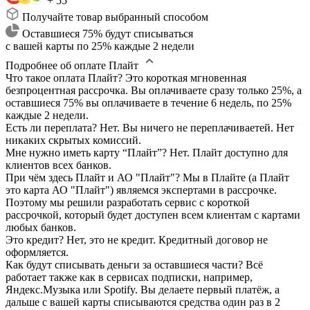
+ 55
Получайте товар выбранный способом
Оставшиеся 75% будут списываться
с вашей карты по 25% каждые 2 недели
Подробнее об оплате Плайт
Что такое оплата Плайт?
Это короткая мгновенная
безпроцентная рассрочка. Вы оплачиваете сразу только 25%, а
оставшиеся 75% вы оплачиваете в течение 6 недель, по 25%
каждые 2 недели.
Есть ли переплата?
Нет. Вы ничего не переплачиваетей. Нет
никаких скрытых комиссий.
Мне нужно иметь карту “Плайт”?
Нет. Плайт доступно для
клиентов всех банков.
При чём здесь Плайт и АО "Плайт"?
Мы в Плайте (а Плайт
это карта АО "Плайт") являемся экспертами в рассрочке.
Поэтому мы решили разработать сервис с короткой
рассрочкой, который будет доступен всем клиентам с картами
любых банков.
Это кредит?
Нет, это не кредит. Кредитный договор не
оформляется.
Как будут списывать деньги за оставшиеся части?
Всё
работает также как в сервисах подписки, например,
Яндекс.Музыка или Spotify. Вы делаете первый платёж, а
дальше с вашей карты списываются средства один раз в 2