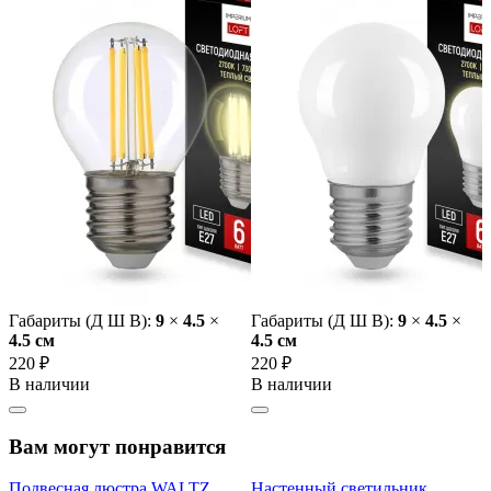
Габариты (Д Ш В):
9
×
4.5
×
Габариты (Д Ш В):
9
×
4.5
×
4.5 cм
4.5 cм
220 ₽
220 ₽
В наличии
В наличии
Вам могут понравится
Подвесная люстра WALTZ
Настенный светильник