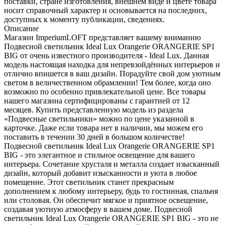
поставки, стране изготовления, внешнем виде и цвете товара
носит справочный характер и основывается на последних,
доступных к моменту публикации, сведениях.
Описание
Магазин ImperiumLOFT представляет вашему вниманию
Подвесной светильник Ideal Lux Orangerie ORANGERIE SP1
BIG от очень известного производителя - Ideal Lux. Данная
модель настоящая находка для непревзойдённых интерьеров и
отлично впишется в ваш дизайн. Порадуйте свой дом уютным
светом в величественном обрамлении! Тем более, когда оно
возможно по особенно привлекательной цене. Все товары
нашего магазина сертифицированы с гарантией от 12
месяцев. Купить представленную модель из раздела
«Подвесные светильники» можно по цене указанной в
карточке. Даже если товара нет в наличии, мы можем его
поставить в течении 30 дней в большом количестве!
Подвесной светильник Ideal Lux Orangerie ORANGERIE SP1
BIG - это элегантное и стильное освещение для вашего
интерьера. Сочетание хрусталя и металла создает изысканный
дизайн, который добавит изысканности и уюта в любое
помещение. Этот светильник станет прекрасным
дополнением к любому интерьеру, будь то гостинная, спальня
или столовая. Он обеспечит мягкое и приятное освещение,
создавая уютную атмосферу в вашем доме. Подвесной
светильник Ideal Lux Orangerie ORANGERIE SP1 BIG - это не