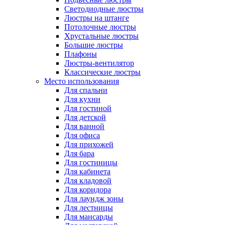
Светодиодные люстры
Люстры на штанге
Потолочные люстры
Хрустальные люстры
Большие люстры
Плафоны
Люстры-вентилятор
Классические люстры
Место использования
Для спальни
Для кухни
Для гостиной
Для детской
Для ванной
Для офиса
Для прихожей
Для бара
Для гостиницы
Для кабинета
Для кладовой
Для коридора
Для лаундж зоны
Для лестницы
Для мансарды