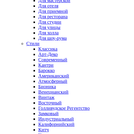
Для мастерской
Для отеля
Для приемной
Для ресторана
Для студии
Для улицы
Для холла
Для шоу-рума
Стили
Классика
Арт-Деко
Современный
Кантри
Барокко
Американский
Атмосферный
Бионика
Венецианский
Винтаж
Восточный
Голливудское Регентство
Замковый
Индустриальный
Калифорнийский
Китч