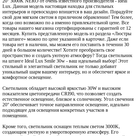
20° 3000K NERO от очень известного производителя - Ideal
Lux. Данная модель настоящая находка для стильных
интерьеров и превосходно впишется в ваш дизайн. Порадуйте
свой дом мягким светом в приличном обрамлении! Тем более,
когда оно возможно по а именно привлекательной цене. Все
товары нашего магазина сертифицированы с гарантией от 12
месяцев. Купить представленную модель из раздела «Люстры
на штанге» можно по цене указанной в карточке. Даже если
товара нет в наличии, мы можем его поставить в течении 30
дней в большом количестве! Хотите преобразить свое
пространство и создать уютную атмосферу? Тогда светильник
на штанге Ideal Lux Smile 30w - ваш идеальный выбор! Этот
стильный и элегантный светильник не только добавит
уникальный шарм вашему интерьеру, но и обеспечит яркое и
комфортное освещение.
Светильник обладает высокой яркостью 30W и высоким
показателем цветопередачи CRI90, что позволяет создать
естественное освещение, близкое к солнечному. Угол свечения
20° обеспечивает точное направленное освещение, идеально
подходящее для освещения конкретных участков в
помещении.
Кроме того, светильник оснащен теплым светом 3000K,
создающим уютную и умиротворенную атмосферу. Его