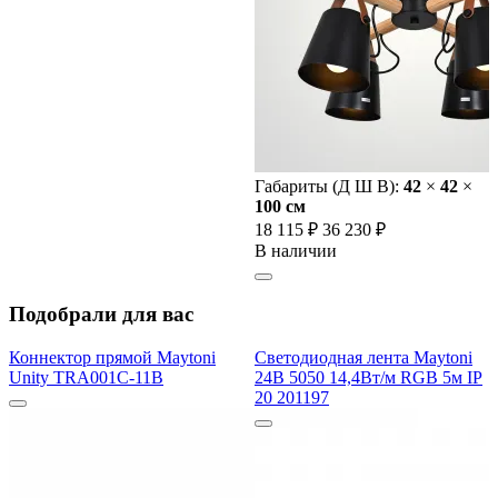
Габариты (Д Ш В):
42
×
42
×
100 cм
18 115 ₽
36 230 ₽
В наличии
Подобрали для вас
Коннектор прямой Maytoni
Светодиодная лента Maytoni
Unity TRA001C-11B
24В 5050 14,4Вт/м RGB 5м IP
20 201197