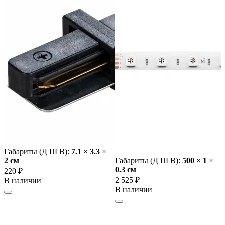
Габариты (Д Ш В):
7.1
×
3.3
×
2 cм
Габариты (Д Ш В):
500
×
1
×
0.3 cм
220 ₽
2 525 ₽
В наличии
В наличии