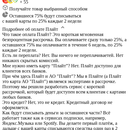
+ 55
Получайте товар выбранный способом
Оставшиеся 75% будут списываться
с вашей карты по 25% каждые 2 недели
Подробнее об оплате Плайт
Что такое оплата Плайт?
Это короткая мгновенная
безпроцентная рассрочка. Вы оплачиваете сразу только 25%, а
оставшиеся 75% вы оплачиваете в течение 6 недель, по 25%
каждые 2 недели.
Есть ли переплата?
Нет. Вы ничего не переплачиваетей. Нет
никаких скрытых комиссий.
Мне нужно иметь карту “Плайт”?
Нет. Плайт доступно для
клиентов всех банков.
При чём здесь Плайт и АО "Плайт"?
Мы в Плайте (а Плайт
это карта АО "Плайт") являемся экспертами в рассрочке.
Поэтому мы решили разработать сервис с короткой
рассрочкой, который будет доступен всем клиентам с картами
любых банков.
Это кредит?
Нет, это не кредит. Кредитный договор не
оформляется.
Как будут списывать деньги за оставшиеся части?
Всё
работает также как в сервисах подписки, например,
Яндекс.Музыка или Spotify. Вы делаете первый платёж, а
дальше с вашей карты списываются средства один раз в 2