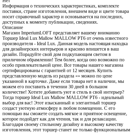
Нет
Информация о технических характеристиках, комплекте
поставки, стране изготовления, внешнем виде и цвете товара
носит справочный характер и основывается на последних,
доступных к моменту публикации, сведениях.
Описание
Магазин ImperiumLOFT представляет вашему вниманию
Торшер Ideal Lux Mallow MALLOW PT6 от очень известного
производителя - Ideal Lux. Данная модель настоящая находка
для дизайнерских интерьеров и красиво впишется в ваш
дизайн. Порадуйте свой дом подкупающим светом в
приличном обрамлении! Тем более, когда оно возможно по
особо привлекательной цене. Все товары нашего магазина
сертифицированы с гарантией от 12 месяцев. Купить
представленную модель из раздела «» можно по цене
указанной в карточке. Даже если товара нет в наличии, мы
можем его поставить в течении 30 дней в большом
количестве! Хотите добавить уют и стиль в свой интерьер?
Тогда торшер Ideal Lux Mallow MALLOW PT6 - идеальный
выбор для вас! Этот изысканный и элегантный торшер
создаст уютную атмосферу в любом помещении. С его
помощью вы сможете создать мягкое и приятное освещение,
которое подойдет как для чтения, так и для релаксации.
Благодаря своему стильному дизайну и высокому качеству
изготовления, этот торшер станет не только функциональным