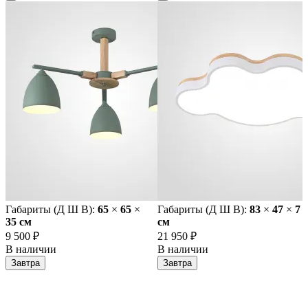
Габариты (Д Ш В):
65
×
65
×
Габариты (Д Ш В):
83
×
47
×
7
35 cм
cм
9 500 ₽
21 950 ₽
В наличии
В наличии
Завтра
Завтра