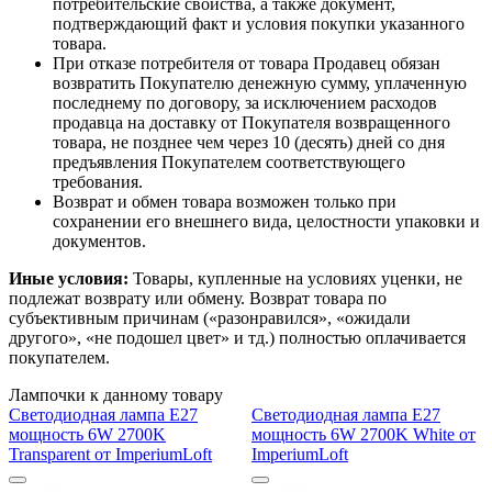
потребительские свойства, а также документ,
подтверждающий факт и условия покупки указанного
товара.
При отказе потребителя от товара Продавец обязан
возвратить Покупателю денежную сумму, уплаченную
последнему по договору, за исключением расходов
продавца на доставку от Покупателя возвращенного
товара, не позднее чем через 10 (десять) дней со дня
предъявления Покупателем соответствующего
требования.
Возврат и обмен товара возможен только при
сохранении его внешнего вида, целостности упаковки и
документов.
Иные условия:
Товары, купленные на условиях уценки, не
подлежат возврату или обмену. Возврат товара по
субъективным причинам («разонравился», «ожидали
другого», «не подошел цвет» и тд.) полностью оплачивается
покупателем.
Лампочки к данному товару
Светодиодная лампа E27
Светодиодная лампа E27
мощность 6W 2700K
мощность 6W 2700K White от
Transparent от ImperiumLoft
ImperiumLoft