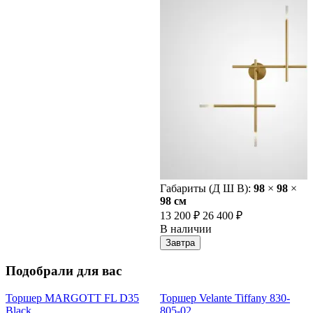
Габариты (Д Ш В):
98
×
98
×
98 cм
13 200 ₽
26 400 ₽
В наличии
Завтра
Подобрали для вас
Торшер MARGOTT FL D35
Торшер Velante Tiffany 830-
Black
805-02