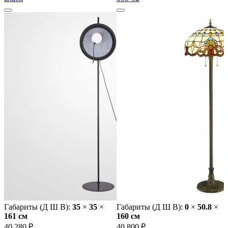
Габариты (Д Ш В):
35
×
35
×
Габариты (Д Ш В):
0
×
50.8
×
161 cм
160 cм
40 280 ₽
40 800 ₽