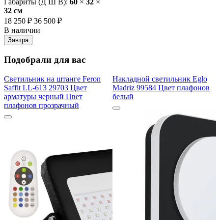
Габариты (Д Ш В):
60
×
32
×
32 cм
18 250 ₽
36 500 ₽
В наличии
Завтра
Подобрали для вас
Светильник на штанге Feron
Накладной светильник Eglo
Saffit LL-613 29703 Цвет
Madriz 99584 Цвет плафонов
арматуры черный Цвет
белый
плафонов прозрачный