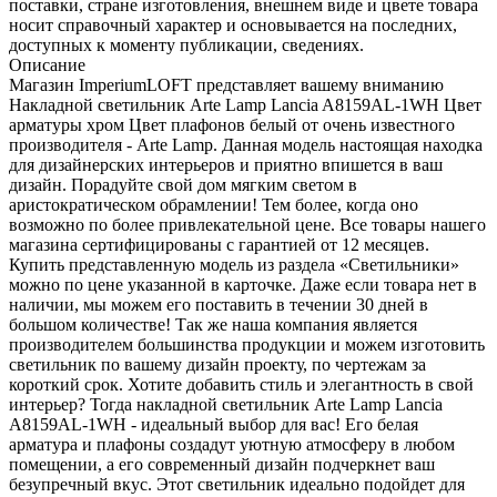
поставки, стране изготовления, внешнем виде и цвете товара
носит справочный характер и основывается на последних,
доступных к моменту публикации, сведениях.
Описание
Магазин ImperiumLOFT представляет вашему вниманию
Накладной светильник Arte Lamp Lancia A8159AL-1WH Цвет
арматуры хром Цвет плафонов белый от очень известного
производителя - Arte Lamp. Данная модель настоящая находка
для дизайнерских интерьеров и приятно впишется в ваш
дизайн. Порадуйте свой дом мягким светом в
аристократическом обрамлении! Тем более, когда оно
возможно по более привлекательной цене. Все товары нашего
магазина сертифицированы с гарантией от 12 месяцев.
Купить представленную модель из раздела «Светильники»
можно по цене указанной в карточке. Даже если товара нет в
наличии, мы можем его поставить в течении 30 дней в
большом количестве! Так же наша компания является
производителем большинства продукции и можем изготовить
светильник по вашему дизайн проекту, по чертежам за
короткий срок. Хотите добавить стиль и элегантность в свой
интерьер? Тогда накладной светильник Arte Lamp Lancia
A8159AL-1WH - идеальный выбор для вас! Его белая
арматура и плафоны создадут уютную атмосферу в любом
помещении, а его современный дизайн подчеркнет ваш
безупречный вкус. Этот светильник идеально подойдет для