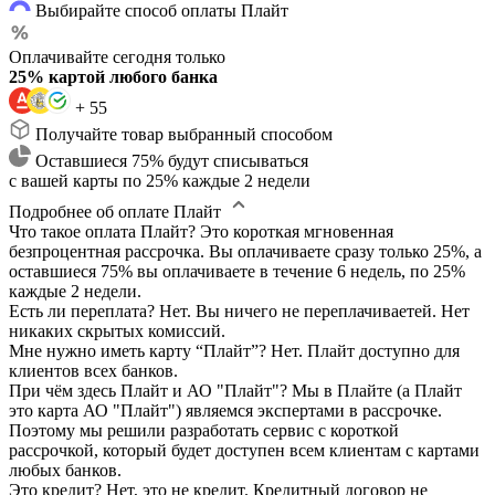
Выбирайте способ оплаты Плайт
Оплачивайте сегодня только
25% картой любого банка
+ 55
Получайте товар выбранный способом
Оставшиеся 75% будут списываться
с вашей карты по 25% каждые 2 недели
Подробнее об оплате Плайт
Что такое оплата Плайт?
Это короткая мгновенная
безпроцентная рассрочка. Вы оплачиваете сразу только 25%, а
оставшиеся 75% вы оплачиваете в течение 6 недель, по 25%
каждые 2 недели.
Есть ли переплата?
Нет. Вы ничего не переплачиваетей. Нет
никаких скрытых комиссий.
Мне нужно иметь карту “Плайт”?
Нет. Плайт доступно для
клиентов всех банков.
При чём здесь Плайт и АО "Плайт"?
Мы в Плайте (а Плайт
это карта АО "Плайт") являемся экспертами в рассрочке.
Поэтому мы решили разработать сервис с короткой
рассрочкой, который будет доступен всем клиентам с картами
любых банков.
Это кредит?
Нет, это не кредит. Кредитный договор не