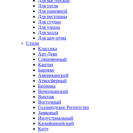
Для мастерской
Для отеля
Для приемной
Для ресторана
Для студии
Для улицы
Для холла
Для шоу-рума
Стили
Классика
Арт-Деко
Современный
Кантри
Барокко
Американский
Атмосферный
Бионика
Венецианский
Винтаж
Восточный
Голливудское Регентство
Замковый
Индустриальный
Калифорнийский
Китч