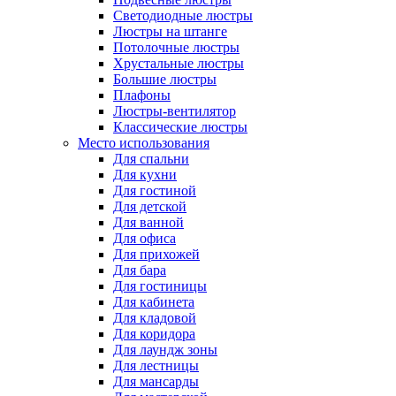
Светодиодные люстры
Люстры на штанге
Потолочные люстры
Хрустальные люстры
Большие люстры
Плафоны
Люстры-вентилятор
Классические люстры
Место использования
Для спальни
Для кухни
Для гостиной
Для детской
Для ванной
Для офиса
Для прихожей
Для бара
Для гостиницы
Для кабинета
Для кладовой
Для коридора
Для лаундж зоны
Для лестницы
Для мансарды