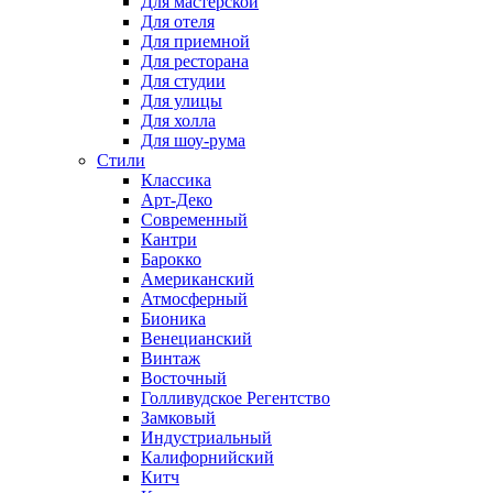
Для мастерской
Для отеля
Для приемной
Для ресторана
Для студии
Для улицы
Для холла
Для шоу-рума
Стили
Классика
Арт-Деко
Современный
Кантри
Барокко
Американский
Атмосферный
Бионика
Венецианский
Винтаж
Восточный
Голливудское Регентство
Замковый
Индустриальный
Калифорнийский
Китч