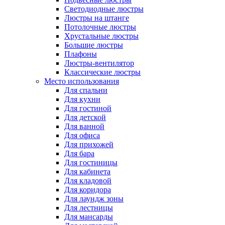
Светодиодные люстры
Люстры на штанге
Потолочные люстры
Хрустальные люстры
Большие люстры
Плафоны
Люстры-вентилятор
Классические люстры
Место использования
Для спальни
Для кухни
Для гостиной
Для детской
Для ванной
Для офиса
Для прихожей
Для бара
Для гостиницы
Для кабинета
Для кладовой
Для коридора
Для лаундж зоны
Для лестницы
Для мансарды