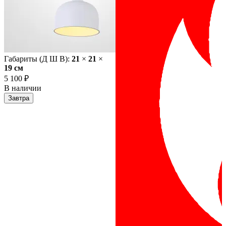
Габариты (Д Ш В):
21
×
21
×
19 cм
5 100 ₽
В наличии
Завтра