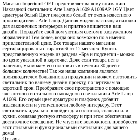
Магазин ImperiumLOFT представляет вашему вниманию
Накладной светильник Arte Lamp A1609 A1609AP-1GY Цвет
арматуры белый Цвет плафонов белый от очень известного
производителя - Arte Lamp. Данная модель настоящая находка
для лаконичных интерьеров и приятно впишется в ваш
дизайн. Порадуйте свой дом уютным светом в заслуженном
обрамлении! Тем более, когда оно возможно по а именно
привлекательной цене. Все товары нашего магазина
сертифицированы с гарантией от 12 месяцев. Купить
представленную модель из раздела «Бра и подсветки» можно
по цене указанной в карточке. Даже если товара нет в
наличии, мы можем его поставить в течении 30 дней в
большом количестве! Так же наша компания является
производителем большинства продукции и можем изготовить
светильник по вашему дизайн проекту, по чертежам за
короткий срок. Преобразите свое пространство с помощью
элегантного и стильного накладного светильника Arte Lamp
A1609. Его серый цвет арматуры и плафонов добавит
изысканности и утонченности любому интерьеру. Этот
светильник идеально подойдет для гостиной, спальни или
кухни, создавая уютную атмосферу и при этом обеспечивая
достаточное освещение. Не упустите возможность приобрести
этот стильный и функциональный светильник для вашего
дома!
Отзывы