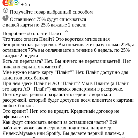
+ 55
Получайте товар выбранный способом
Оставшиеся 75% будут списываться
с вашей карты по 25% каждые 2 недели
Подробнее об оплате Плайт
Что такое оплата Плайт?
Это короткая мгновенная
безпроцентная рассрочка. Вы оплачиваете сразу только 25%, а
оставшиеся 75% вы оплачиваете в течение 6 недель, по 25%
каждые 2 недели.
Есть ли переплата?
Нет. Вы ничего не переплачиваетей. Нет
никаких скрытых комиссий.
Мне нужно иметь карту “Плайт”?
Нет. Плайт доступно для
клиентов всех банков.
При чём здесь Плайт и АО "Плайт"?
Мы в Плайте (а Плайт
это карта АО "Плайт") являемся экспертами в рассрочке.
Поэтому мы решили разработать сервис с короткой
рассрочкой, который будет доступен всем клиентам с картами
любых банков.
Это кредит?
Нет, это не кредит. Кредитный договор не
оформляется.
Как будут списывать деньги за оставшиеся части?
Всё
работает также как в сервисах подписки, например,
Яндекс.Музыка или Spotify. Вы делаете первый платёж, а