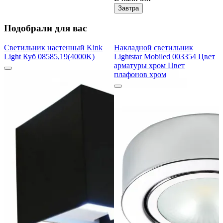
Завтра
Подобрали для вас
Светильник настенный Kink
Накладной светильник
Light Куб 08585,19(4000K)
Lightstar Mobiled 003354 Цвет
арматуры хром Цвет
плафонов хром