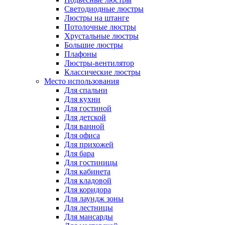
Светодиодные люстры
Люстры на штанге
Потолочные люстры
Хрустальные люстры
Большие люстры
Плафоны
Люстры-вентилятор
Классические люстры
Место использования
Для спальни
Для кухни
Для гостиной
Для детской
Для ванной
Для офиса
Для прихожей
Для бара
Для гостиницы
Для кабинета
Для кладовой
Для коридора
Для лаундж зоны
Для лестницы
Для мансарды