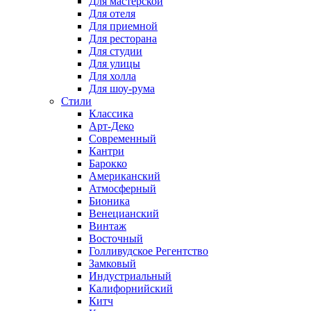
Для мастерской
Для отеля
Для приемной
Для ресторана
Для студии
Для улицы
Для холла
Для шоу-рума
Стили
Классика
Арт-Деко
Современный
Кантри
Барокко
Американский
Атмосферный
Бионика
Венецианский
Винтаж
Восточный
Голливудское Регентство
Замковый
Индустриальный
Калифорнийский
Китч