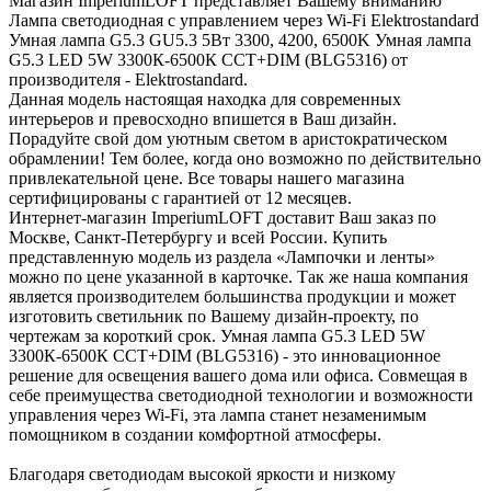
Магазин ImperiumLOFT представляет Вашему вниманию
Лампа светодиодная с управлением через Wi-Fi Elektrostandard
Умная лампа G5.3 GU5.3 5Вт 3300, 4200, 6500K Умная лампа
G5.3 LED 5W 3300К-6500К CCT+DIM (BLG5316) от
производителя - Elektrostandard.
Данная модель настоящая находка для современных
интерьеров и превосходно впишется в Ваш дизайн.
Порадуйте свой дом уютным светом в аристократическом
обрамлении! Тем более, когда оно возможно по действительно
привлекательной цене. Все товары нашего магазина
сертифицированы с гарантией от 12 месяцев.
Интернет-магазин ImperiumLOFT доставит Ваш заказ по
Москве, Санкт-Петербургу и всей России. Купить
представленную модель из раздела «Лампочки и ленты»
можно по цене указанной в карточке. Так же наша компания
является производителем большинства продукции и может
изготовить светильник по Вашему дизайн-проекту, по
чертежам за короткий срок. Умная лампа G5.3 LED 5W
3300К-6500К CCT+DIM (BLG5316) - это инновационное
решение для освещения вашего дома или офиса. Совмещая в
себе преимущества светодиодной технологии и возможности
управления через Wi-Fi, эта лампа станет незаменимым
помощником в создании комфортной атмосферы.
Благодаря светодиодам высокой яркости и низкому