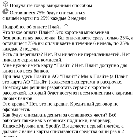
Получайте товар выбранный способом
Оставшиеся 75% будут списываться
с вашей карты по 25% каждые 2 недели
Подробнее об оплате Плайт
Что такое оплата Плайт?
Это короткая мгновенная
безпроцентная рассрочка. Вы оплачиваете сразу только 25%, а
оставшиеся 75% вы оплачиваете в течение 6 недель, по 25%
каждые 2 недели.
Есть ли переплата?
Нет. Вы ничего не переплачиваетей. Нет
никаких скрытых комиссий.
Мне нужно иметь карту “Плайт”?
Нет. Плайт доступно для
клиентов всех банков.
При чём здесь Плайт и АО "Плайт"?
Мы в Плайте (а Плайт
это карта АО "Плайт") являемся экспертами в рассрочке.
Поэтому мы решили разработать сервис с короткой
рассрочкой, который будет доступен всем клиентам с картами
любых банков.
Это кредит?
Нет, это не кредит. Кредитный договор не
оформляется.
Как будут списывать деньги за оставшиеся части?
Всё
работает также как в сервисах подписки, например,
Яндекс.Музыка или Spotify. Вы делаете первый платёж, а
дальше с вашей карты списываются средства один раз в 2
недели.