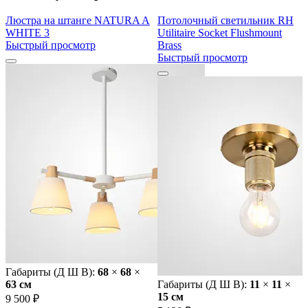
Люстра на штанге NATURA A
Потолочный светильник RH
WHITE 3
Utilitaire Socket Flushmount
Быстрый просмотр
Brass
Быстрый просмотр
Габариты (Д Ш В):
68
×
68
×
63 cм
Габариты (Д Ш В):
11
×
11
×
15 cм
9 500 ₽