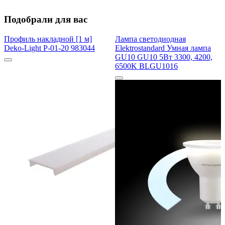
Подобрали для вас
Профиль накладной [1 м]
Лампа светодиодная
Deko-Light P-01-20 983044
Elektrostandard Умная лампа
GU10 GU10 5Вт 3300, 4200,
6500K BLGU1016