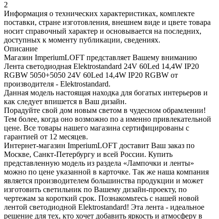
2
Информация о технических характеристиках, комплекте
поставки, стране изготовления, внешнем виде и цвете товара
носит справочный характер и основывается на последних,
доступных к моменту публикации, сведениях.
Описание
Магазин ImperiumLOFT представляет Вашему вниманию
Лента светодиодная Elektrostandard 24V 60Led 14,4W IP20
RGBW 5050+5050 24V 60Led 14,4W IP20 RGBW от
производителя - Elektrostandard.
Данная модель настоящая находка для богатых интерьеров и
как следует впишется в Ваш дизайн.
Порадуйте свой дом новым светом в чудесном обрамлении!
Тем более, когда оно возможно по а именно привлекательной
цене. Все товары нашего магазина сертифицированы с
гарантией от 12 месяцев.
Интернет-магазин ImperiumLOFT доставит Ваш заказ по
Москве, Санкт-Петербургу и всей России. Купить
представленную модель из раздела «Лампочки и ленты»
можно по цене указанной в карточке. Так же наша компания
является производителем большинства продукции и может
изготовить светильник по Вашему дизайн-проекту, по
чертежам за короткий срок. Познакомьтесь с нашей новой
лентой светодиодной Elektrostandard! Эта лента - идеальное
решение для тех, кто хочет добавить яркость и атмосферу в