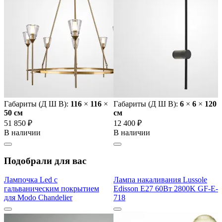
Габариты (Д Ш В):
116
×
116
×
Габариты (Д Ш В):
6
×
6
×
120
50 cм
cм
51 850 ₽
12 400 ₽
В наличии
В наличии
Подобрали для вас
Лампочка Led с
Лампа накаливания Lussole
гальваническим покрытием
Edisson E27 60Вт 2800K GF-E-
для Modo Chandelier
718