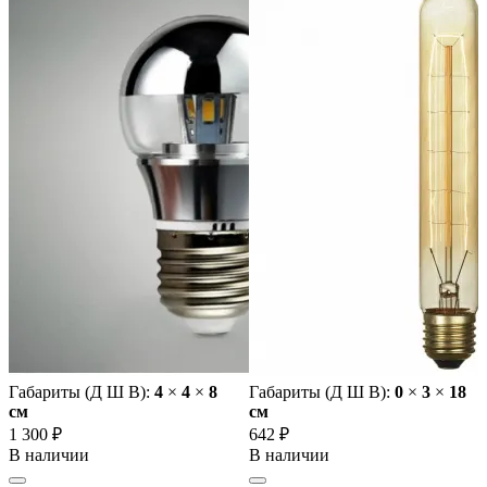
Габариты (Д Ш В):
4
×
4
×
8
Габариты (Д Ш В):
0
×
3
×
18
cм
cм
1 300 ₽
642 ₽
В наличии
В наличии