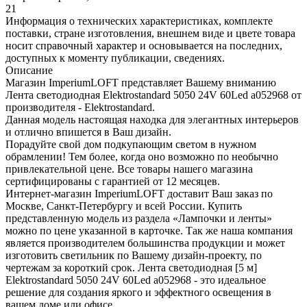
21
Информация о технических характеристиках, комплекте
поставки, стране изготовления, внешнем виде и цвете товара
носит справочный характер и основывается на последних,
доступных к моменту публикации, сведениях.
Описание
Магазин ImperiumLOFT представляет Вашему вниманию
Лента светодиодная Elektrostandard 5050 24V 60Led a052968 от
производителя - Elektrostandard.
Данная модель настоящая находка для элегантных интерьеров
и отлично впишется в Ваш дизайн.
Порадуйте свой дом подкупающим светом в нужном
обрамлении! Тем более, когда оно возможно по необычно
привлекательной цене. Все товары нашего магазина
сертифицированы с гарантией от 12 месяцев.
Интернет-магазин ImperiumLOFT доставит Ваш заказ по
Москве, Санкт-Петербургу и всей России. Купить
представленную модель из раздела «Лампочки и ленты»
можно по цене указанной в карточке. Так же наша компания
является производителем большинства продукции и может
изготовить светильник по Вашему дизайн-проекту, по
чертежам за короткий срок. Лента светодиодная [5 м]
Elektrostandard 5050 24V 60Led a052968 - это идеальное
решение для создания яркого и эффектного освещения в
вашем доме или офисе.