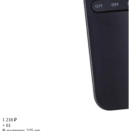
1 218 ₽
+ 61
В наличии:
225
шт.