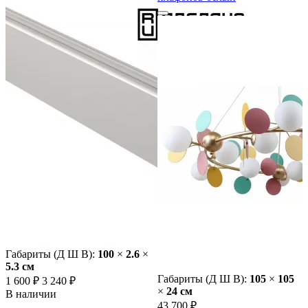
Габариты (Д Ш В):
100
×
2.6
×
5.3 cм
Габариты (Д Ш В):
105
×
105
1 600 ₽
3 240 ₽
×
24 cм
В наличии
43 700 ₽