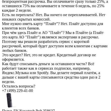
безпроцентная рассрочка. Вы оплачиваете сразу только 25%, а
оставшиеся 75% вы оплачиваете в течение 6 недель, по 25%
каждые 2 недели.
Есть ли переплата?
Нет. Вы ничего не переплачиваетей. Нет
никаких скрытых комиссий.
Мне нужно иметь карту “Плайт”?
Нет. Плайт доступно для
клиентов всех банков.
При чём здесь Плайт и АО "Плайт"?
Мы в Плайте (а Плайт
это карта АО "Плайт") являемся экспертами в рассрочке.
Поэтому мы решили разработать сервис с короткой
рассрочкой, который будет доступен всем клиентам с картами
любых банков.
Это кредит?
Нет, это не кредит. Кредитный договор не
оформляется.
Как будут списывать деньги за оставшиеся части?
Всё
работает также как в сервисах подписки, например,
Яндекс.Музыка или Spotify. Вы делаете первый платёж, а
дальше с вашей карты списываются средства один раз в 2
недели.
Остались вопросы?
+7 (499) 229-41-00
Пульт ДУ Novotech Pult 358637