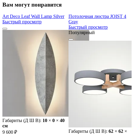
Вам могут понравится
Art Deco Leaf Wall Lamp Silver
Потолочная люстра JOIST 4
Быстрый просмотр
Gray
Быстрый просмотр
Популярный
Габариты (Д Ш В):
10
×
0
×
40
cм
Габариты (Д Ш В):
62
×
62
×
9 600 ₽