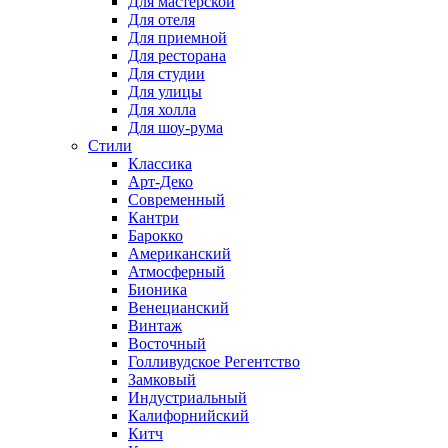
Для мастерской
Для отеля
Для приемной
Для ресторана
Для студии
Для улицы
Для холла
Для шоу-рума
Стили
Классика
Арт-Деко
Современный
Кантри
Барокко
Американский
Атмосферный
Бионика
Венецианский
Винтаж
Восточный
Голливудское Регентство
Замковый
Индустриальный
Калифорнийский
Китч