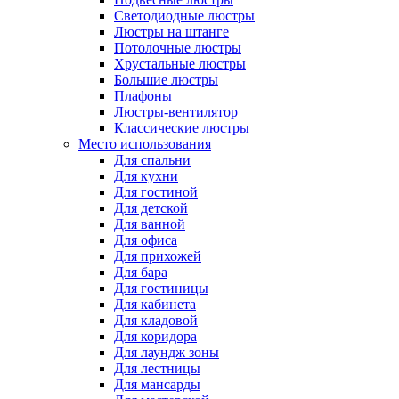
Светодиодные люстры
Люстры на штанге
Потолочные люстры
Хрустальные люстры
Большие люстры
Плафоны
Люстры-вентилятор
Классические люстры
Место использования
Для спальни
Для кухни
Для гостиной
Для детской
Для ванной
Для офиса
Для прихожей
Для бара
Для гостиницы
Для кабинета
Для кладовой
Для коридора
Для лаундж зоны
Для лестницы
Для мансарды