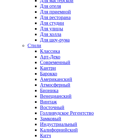
Для мастерской
Для отеля
Для приемной
Для ресторана
Для студии
Для улицы
Для холла
Для шоу-рума
Стили
Классика
Арт-Деко
Современный
Кантри
Барокко
Американский
Атмосферный
Бионика
Венецианский
Винтаж
Восточный
Голливудское Регентство
Замковый
Индустриальный
Калифорнийский
Китч