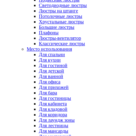
Светодиодные люстры
Люстры на штанге
Потолочные люстры
Хрустальные люстры
Большие люстры
Плафоны
Люстры-вентилятор
Классические люстры
Место использования
Для спальни
Для кухни
Для гостиной
Для детской
Для ванной
Для офиса
Для прихожей
Для бара
Для гостиницы
Для кабинета
Для кладовой
Для коридора
Для лаундж зоны
Для лестницы
Для мансарды