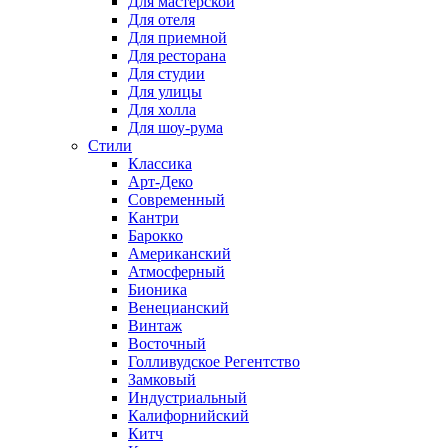
Для мастерской
Для отеля
Для приемной
Для ресторана
Для студии
Для улицы
Для холла
Для шоу-рума
Стили
Классика
Арт-Деко
Современный
Кантри
Барокко
Американский
Атмосферный
Бионика
Венецианский
Винтаж
Восточный
Голливудское Регентство
Замковый
Индустриальный
Калифорнийский
Китч