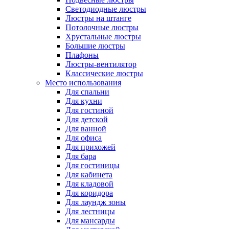
Светодиодные люстры
Люстры на штанге
Потолочные люстры
Хрустальные люстры
Большие люстры
Плафоны
Люстры-вентилятор
Классические люстры
Место использования
Для спальни
Для кухни
Для гостиной
Для детской
Для ванной
Для офиса
Для прихожей
Для бара
Для гостиницы
Для кабинета
Для кладовой
Для коридора
Для лаундж зоны
Для лестницы
Для мансарды