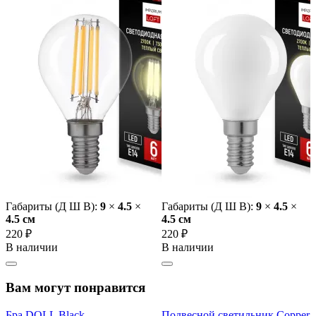
Габариты (Д Ш В):
9
×
4.5
×
Габариты (Д Ш В):
9
×
4.5
×
4.5 cм
4.5 cм
220 ₽
220 ₽
В наличии
В наличии
Вам могут понравится
Бра DOLL Black
Подвесной светильник Copper