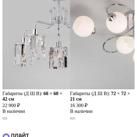
Габариты (Д Ш В):
60
×
60
×
Габариты (Д Ш В):
72
×
72
×
42 cм
21 cм
22 900 ₽
16 300 ₽
В наличии
В наличии