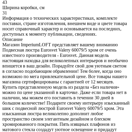
43
Ширина коробки, см
31
Информация о технических характеристиках, комплекте
поставки, стране изготовления, внешнем виде и цвете товара
носит справочный характер и основывается на последних,
доступных к моменту публикации, сведениях.
Описание
Магазин ImperiumLOFT представляет вашему вниманию
Подвесная люстра Eurosvet Valery 60079/5 хром от очень
известного производителя - Eurosvet. Данная модель
настоящая находка для великолепных интерьеров и необычно
впишется в ваш дизайн. Порадуйте свой дом уютным светом
в согласно подобающим обрамлении! Тем более, когда оно
возможно по мега привлекательной цене. Все товары нашего
магазина сертифицированы с гарантией от 12 месяцев.
Купить представленную модель из раздела «Без наличия»
можно по цене указанной в карточке. Даже если товара нет в
наличии, мы можем его поставить в течении 30 дней в
большом количестве! Подарите своему интерьеру изысканный
шик с подвесной люстрой Eurosvet Valery 60079/5 хром. Эта
изысканная люстра великолепно дополнит любое
пространство своим элегантным дизайном и блеском
хромированного покрытия. Пять изящных плафонов из
матового стекла создадут уютное освещение и придадут