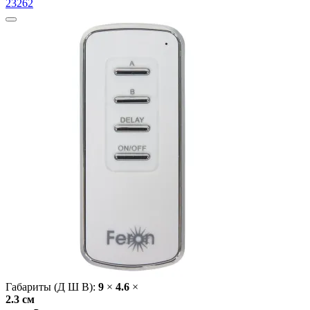
23262
Габариты (Д Ш В):
9
×
4.6
×
2.3 cм