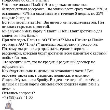
Подробнее об оплате Плайт
Что такое оплата Плайт?
Это короткая мгновенная
безпроцентная рассрочка. Вы оплачиваете сразу только 25%, а
оставшиеся 75% вы оплачиваете в течение 6 недель, по 25%
каждые 2 недели.
Есть ли переплата?
Нет. Вы ничего не переплачиваетей. Нет
никаких скрытых комиссий.
Мне нужно иметь карту “Плайт”?
Нет. Плайт доступно для
клиентов всех банков.
При чём здесь Плайт и АО "Плайт"?
Мы в Плайте (а Плайт
это карта АО "Плайт") являемся экспертами в рассрочке.
Поэтому мы решили разработать сервис с короткой
рассрочкой, который будет доступен всем клиентам с картами
любых банков.
Это кредит?
Нет, это не кредит. Кредитный договор не
оформляется.
Как будут списывать деньги за оставшиеся части?
Всё
работает также как в сервисах подписки, например,
Яндекс.Музыка или Spotify. Вы делаете первый платёж, а
дальше с вашей карты списываются средства один раз в 2
недели.
Остались вопросы?
+7 (499) 229-41-00