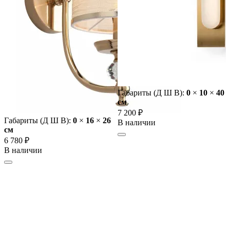
Габариты (Д Ш В):
0
×
10
×
40
cм
7 200 ₽
Габариты (Д Ш В):
0
×
16
×
26
В наличии
cм
6 780 ₽
В наличии