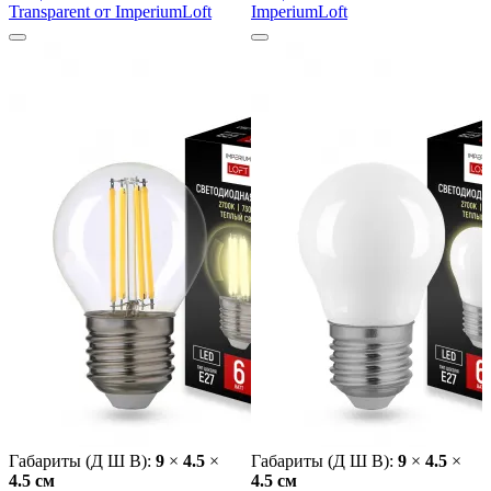
Transparent от ImperiumLoft
ImperiumLoft
Габариты (Д Ш В):
9
×
4.5
×
Габариты (Д Ш В):
9
×
4.5
×
4.5 cм
4.5 cм