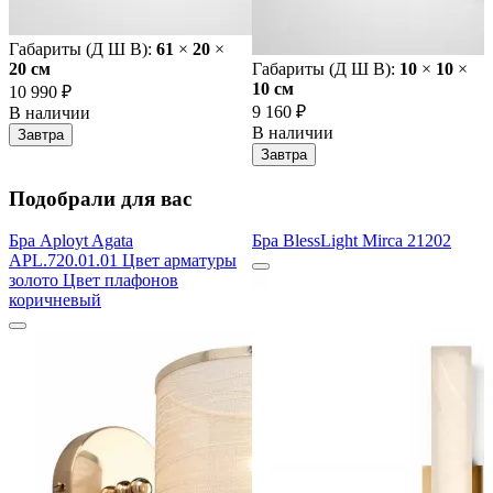
Габариты (Д Ш В):
61
×
20
×
20 cм
Габариты (Д Ш В):
10
×
10
×
10 cм
10 990 ₽
9 160 ₽
В наличии
В наличии
Завтра
Завтра
Подобрали для вас
Бра Aployt Agata
Бра BlessLight Mirca 21202
APL.720.01.01 Цвет арматуры
золото Цвет плафонов
коричневый