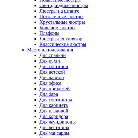
Светодиодные люстры
Люстры на штанге
Потолочные люстры
Хрустальные люстры
Большие люстры
Плафоны
Люстры-вентилятор
Классические люстры
Место использования
Для спальни
Для кухни
Для гостиной
Для детской
Для ванной
Для офиса
Для прихожей
Для бара
Для гостиницы
Для кабинета
Для кладовой
Для коридора
Для лаундж зоны
Для лестницы
Для мансарды