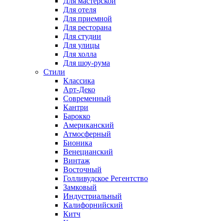
Для мастерской
Для отеля
Для приемной
Для ресторана
Для студии
Для улицы
Для холла
Для шоу-рума
Стили
Классика
Арт-Деко
Современный
Кантри
Барокко
Американский
Атмосферный
Бионика
Венецианский
Винтаж
Восточный
Голливудское Регентство
Замковый
Индустриальный
Калифорнийский
Китч