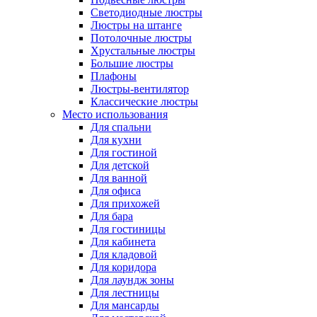
Светодиодные люстры
Люстры на штанге
Потолочные люстры
Хрустальные люстры
Большие люстры
Плафоны
Люстры-вентилятор
Классические люстры
Место использования
Для спальни
Для кухни
Для гостиной
Для детской
Для ванной
Для офиса
Для прихожей
Для бара
Для гостиницы
Для кабинета
Для кладовой
Для коридора
Для лаундж зоны
Для лестницы
Для мансарды