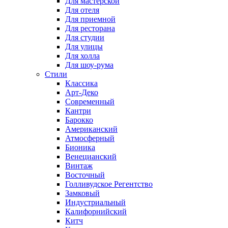
Для мастерской
Для отеля
Для приемной
Для ресторана
Для студии
Для улицы
Для холла
Для шоу-рума
Стили
Классика
Арт-Деко
Современный
Кантри
Барокко
Американский
Атмосферный
Бионика
Венецианский
Винтаж
Восточный
Голливудское Регентство
Замковый
Индустриальный
Калифорнийский
Китч